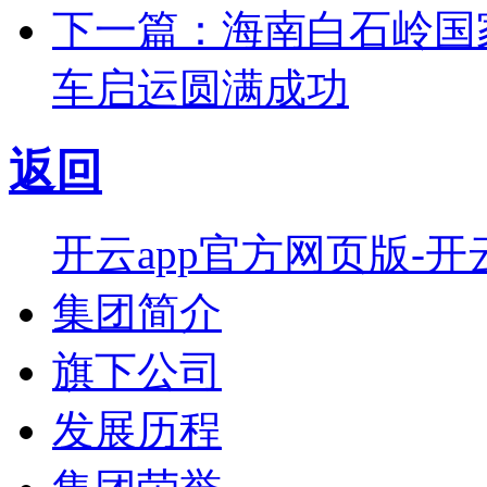
下一篇：海南白石岭国
车启运圆满成功
返回
开云app官方网页版-
集团简介
旗下公司
发展历程