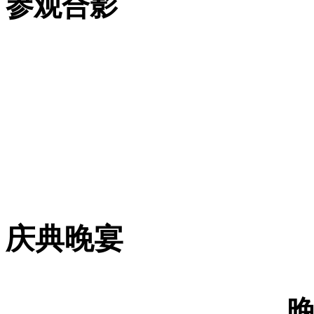
参观合影
庆典晚宴