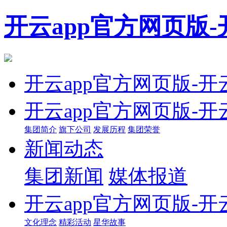
开云app官方网页版
开云app官方网页版-
开云app官方网页版-
集团简介
旗下公司
发展历程
集团荣誉
新闻动态
集团新闻
媒体报道
开云app官方网页版-
文化理念
精彩活动
星华故事