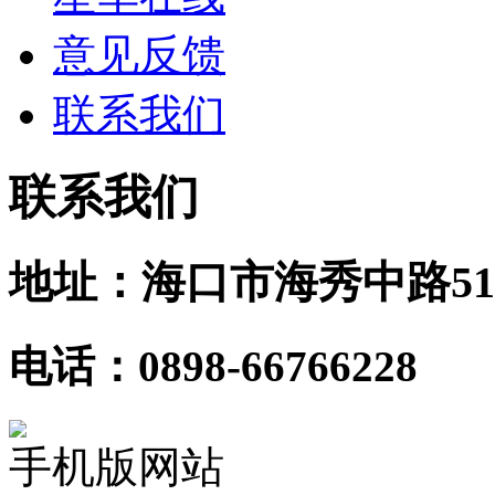
意见反馈
联系我们
联系我们
地址：海口市海秀中路51
电话：0898-66766228
手机版网站