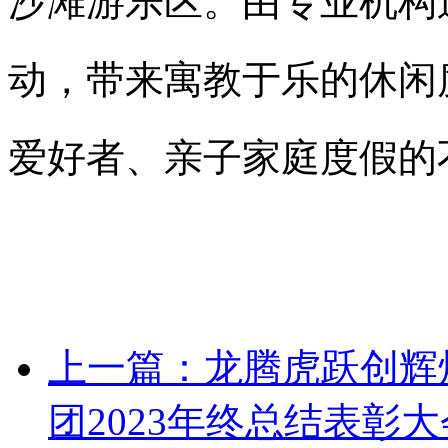
沙滩游乐区。由专业机构
动，带来寓教于乐的休闲
爱好者、亲子家庭度假的
上一篇：龙腾虎跃创辉煌
团2023年终总结表彰