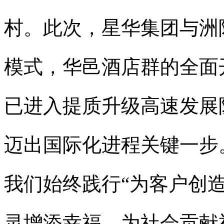
村。此次，星华集团与洲
模式，华邑酒店群的全面
已进入提质升级高速发展
迈出国际化进程关键一步
我们始终践行“为客户创
灵增添幸福，为社会贡献