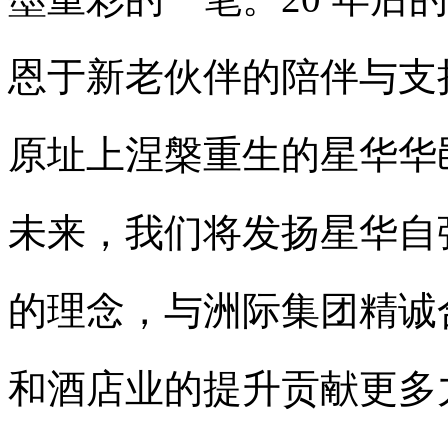
恩于新老伙伴的陪伴与支
原址上涅槃重生的星华华
未来，我们将发扬星华自
的理念，与洲际集团精诚
和酒店业的提升贡献更多