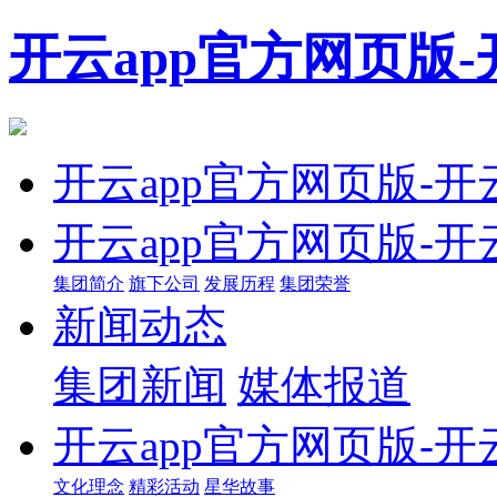
开云app官方网页版
开云app官方网页版-
开云app官方网页版-
集团简介
旗下公司
发展历程
集团荣誉
新闻动态
集团新闻
媒体报道
开云app官方网页版-
文化理念
精彩活动
星华故事