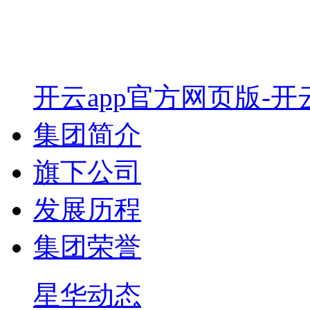
开云app官方网页版-
集团简介
旗下公司
发展历程
集团荣誉
星华动态