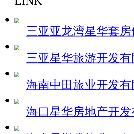
LINK
三亚亚龙湾星华套房
三亚星华旅游开发有
海南中田旅业开发有
海口星华房地产开发