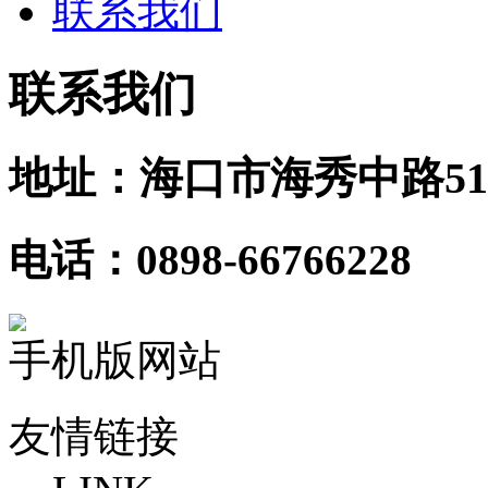
联系我们
联系我们
地址：海口市海秀中路51
电话：0898-66766228
手机版网站
友情链接