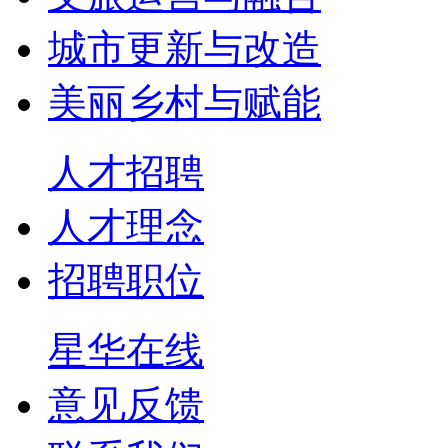
城市更新与改造
美丽乡村与赋能
人才招聘
人才理念
招聘职位
星华在线
意见反馈