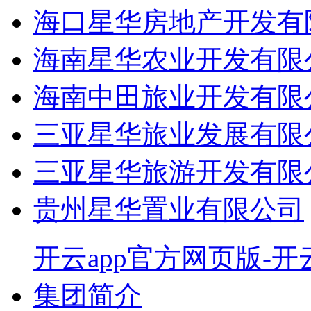
海口星华房地产开发有
海南星华农业开发有限
海南中田旅业开发有限
三亚星华旅业发展有限
三亚星华旅游开发有限
贵州星华置业有限公司
开云app官方网页版-
集团简介