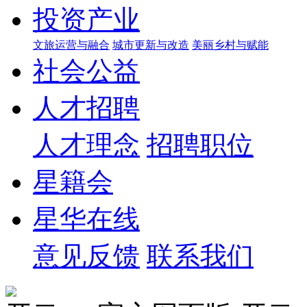
投资产业
文旅运营与融合
城市更新与改造
美丽乡村与赋能
社会公益
人才招聘
人才理念
招聘职位
星籍会
星华在线
意见反馈
联系我们