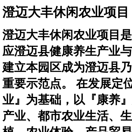
澄迈大丰休闲农业项目
澄迈大丰休闲农业项目是
应澄迈县健康养生产业与
建立本园区成为澄迈县乃
重要示范点。 在发展定
业』为基础，以『康养』
产业、都市农业生活、生