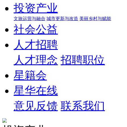
投资产业
文旅运营与融合
城市更新与改造
美丽乡村与赋能
社会公益
人才招聘
人才理念
招聘职位
星籍会
星华在线
意见反馈
联系我们