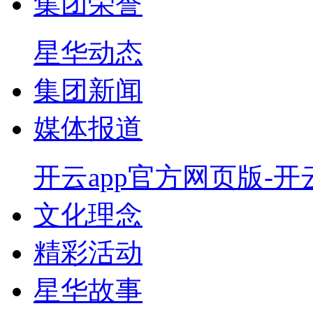
集团荣誉
星华动态
集团新闻
媒体报道
开云app官方网页版-
文化理念
精彩活动
星华故事