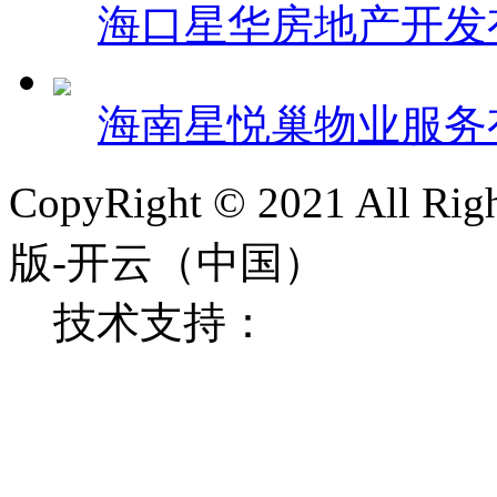
海口星华房地产开发
海南星悦巢物业服务
CopyRight © 2021 All 
版-开云（中国）
技术支持：