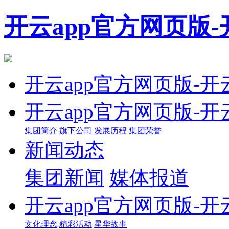
开云app官方网页版
开云app官方网页版-
开云app官方网页版-
集团简介
旗下公司
发展历程
集团荣誉
新闻动态
集团新闻
媒体报道
开云app官方网页版-
文化理念
精彩活动
星华故事