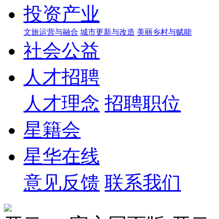
投资产业
文旅运营与融合
城市更新与改造
美丽乡村与赋能
社会公益
人才招聘
人才理念
招聘职位
星籍会
星华在线
意见反馈
联系我们