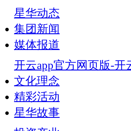
星华动态
集团新闻
媒体报道
开云app官方网页版-
文化理念
精彩活动
星华故事