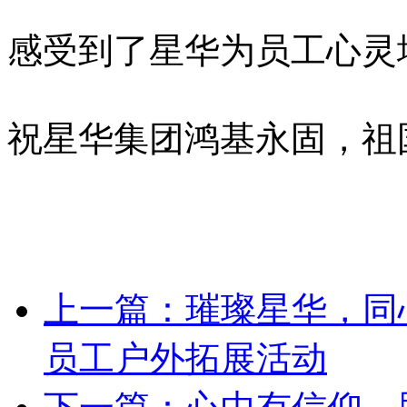
感受到了星华为员工心灵
祝星华集团鸿基永固，祖
上一篇：璀璨星华，同心飞
员工户外拓展活动