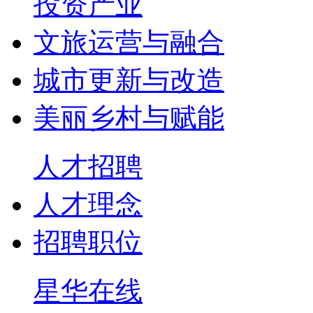
投资产业
文旅运营与融合
城市更新与改造
美丽乡村与赋能
人才招聘
人才理念
招聘职位
星华在线