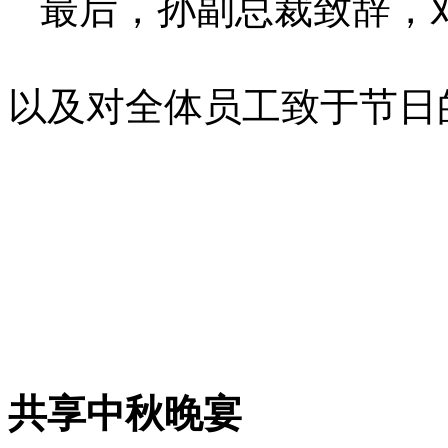
最后，孙副总裁致辞，
以及对全体员工致于节日
共享中秋晚宴