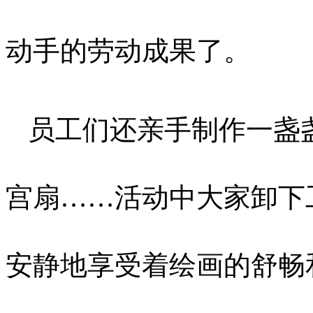
动手的劳动成果了。
员工们还亲手制作一盏
宫扇……活动中大家卸下
安静地享受着绘画的舒畅