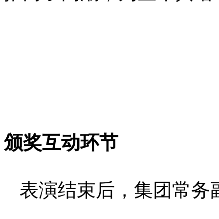
颁奖互动环节
表演结束后，集团常务