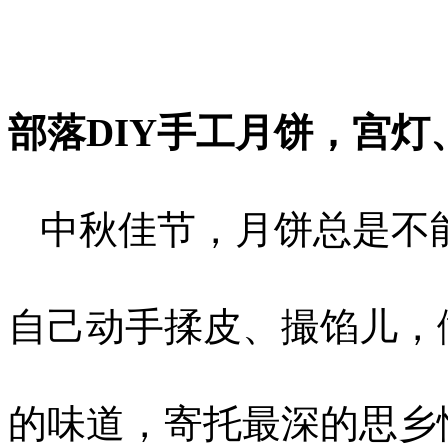
部落DIY手工月饼，宫灯
中秋佳节，月饼总是不
自己动手揉皮、撮馅儿，
的味道，寄托最深的思乡