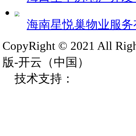
海南星悦巢物业服务
CopyRight © 2021 All 
版-开云（中国）
技术支持：