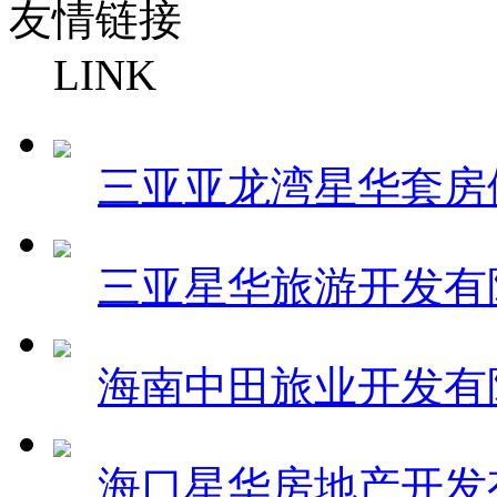
友情链接
LINK
三亚亚龙湾星华套房
三亚星华旅游开发有
海南中田旅业开发有
海口星华房地产开发