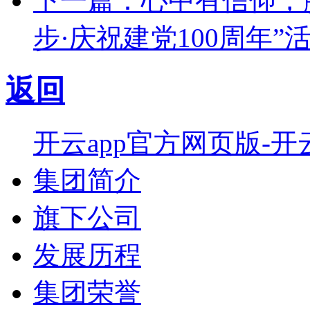
下一篇：心中有信仰，
步·庆祝建党100周年”
返回
开云app官方网页版-
集团简介
旗下公司
发展历程
集团荣誉