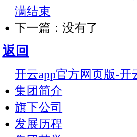
满结束
下一篇：没有了
返回
开云app官方网页版-
集团简介
旗下公司
发展历程