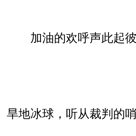
加油的欢呼声此起
旱地冰球，听从裁判的