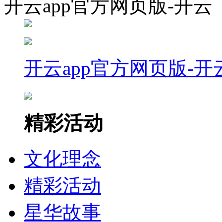
开云app官方网页版-开
开云app官方网页版-
精彩活动
文化理念
精彩活动
星华故事