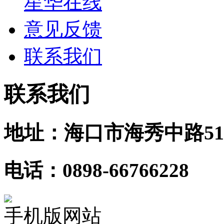
星华在线
意见反馈
联系我们
联系我们
地址：海口市海秀中路51
电话：0898-66766228
手机版网站