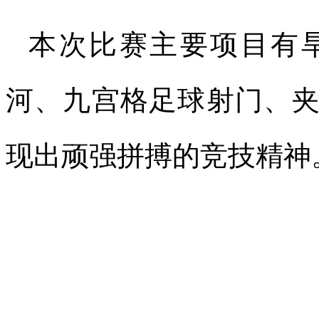
本次比赛主要项目有
河、九宫格足球射门、
现出顽强拼搏的竞技精神