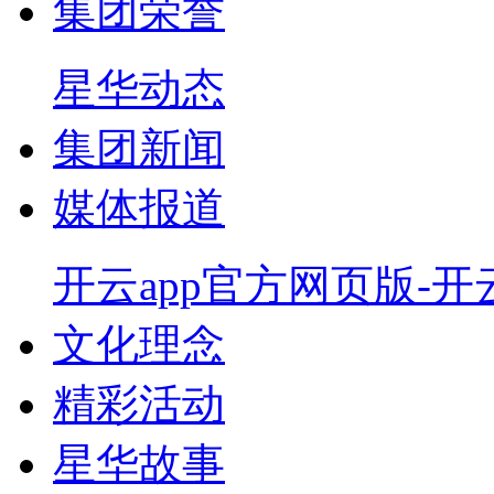
集团荣誉
星华动态
集团新闻
媒体报道
开云app官方网页版-
文化理念
精彩活动
星华故事