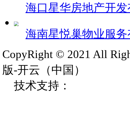
海口星华房地产开发
海南星悦巢物业服务
CopyRight © 2021 All 
版-开云（中国）
技术支持：